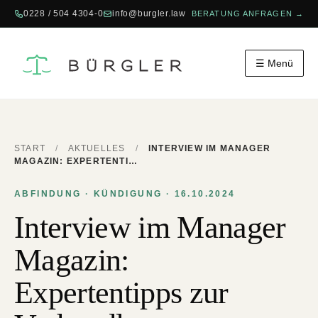
0228 / 504 4304-0
info@burgler.law
BERATUNG ANFRAGEN →
☰ Menü
START
/
AKTUELLES
/
INTERVIEW IM MANAGER
MAGAZIN: EXPERTENTI…
ABFINDUNG · KÜNDIGUNG · 16.10.2024
Interview im Manager
Magazin:
Expertentipps zur