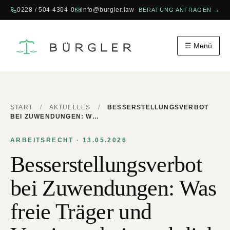
0228 / 504 4304-0
info@burgler.law
BERATUNG ANFRAGEN →
☰ Menü
START
/
AKTUELLES
/
BESSERSTELLUNGSVERBOT
BEI ZUWENDUNGEN: W…
ARBEITSRECHT · 13.05.2026
Besserstellungsverbot
bei Zuwendungen: Was
freie Träger und