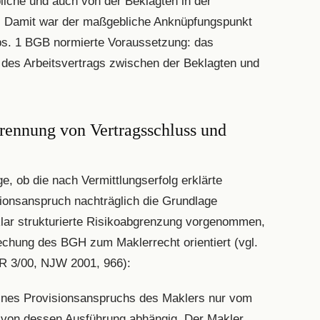
bliche und auch von der Beklagten in der
. Damit war der maßgebliche Anknüpfungspunkt
Abs. 1 BGB normierte Voraussetzung: das
des Arbeitsvertrags zwischen der Beklagten und
rennung von Vertragsschluss und
ge, ob die nach Vermittlungserfolg erklärte
ionsanspruch nachträglich die Grundlage
klar strukturierte Risikoabgrenzung vorgenommen,
echung des BGH zum Maklerrecht orientiert (vgl.
ZR 3/00, NJW 2001, 966):
ines Provisionsanspruchs des Maklers nur vom
von dessen Ausführung abhängig. Der Makler