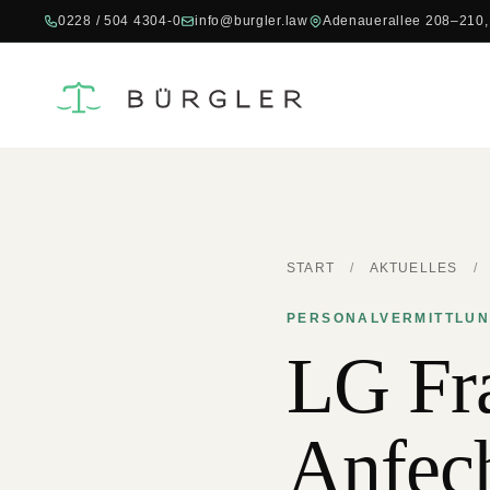
0228 / 504 4304-0
info@burgler.law
Adenauerallee 208–210,
START
/
AKTUELLES
/
PERSONALVERMITTLUNG
LG Fr
Anfec