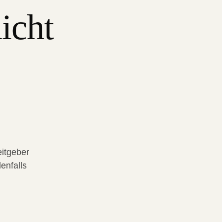
nicht
eitgeber
enfalls