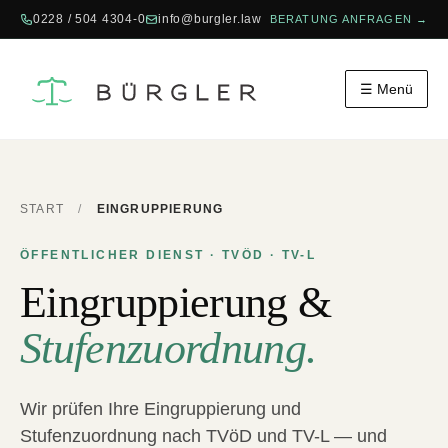
0228 / 504 4304-0
info@burgler.law
BERATUNG ANFRAGEN →
☰ Menü
START
/
EINGRUPPIERUNG
ÖFFENTLICHER DIENST · TVÖD · TV-L
Eingruppierung &
Stufenzuordnung.
Wir prüfen Ihre Eingruppierung und
Stufenzuordnung nach TVöD und TV-L — und