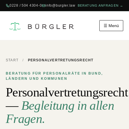
0228 / 504 4304-0
info@burgler.law
BERATUNG ANFRAGEN →
☰ Menü
START
/
PERSONALVERTRETUNGSRECHT
BERATUNG FÜR PERSONALRÄTE IN BUND,
LÄNDERN UND KOMMUNEN
Personalvertretungsrecht
—
Begleitung in allen
Fragen.